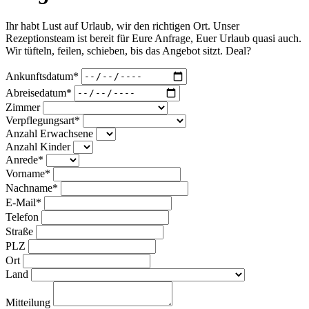
Ihr habt Lust auf Urlaub, wir den richtigen Ort. Unser
Rezeptionsteam ist bereit für Eure Anfrage, Euer Urlaub quasi auch.
Wir tüfteln, feilen, schieben, bis das Angebot sitzt. Deal?
Ankunftsdatum*
Abreisedatum*
Zimmer
Verpflegungsart*
Anzahl Erwachsene
Anzahl Kinder
Anrede*
Vorname*
Nachname*
E-Mail*
Telefon
Straße
PLZ
Ort
Land
Mitteilung