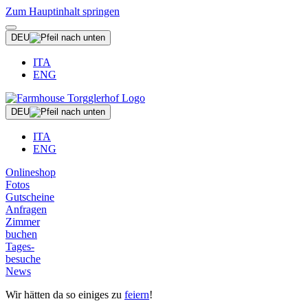
Zum Hauptinhalt springen
DEU
ITA
ENG
DEU
ITA
ENG
Onlineshop
Fotos
Gutscheine
Anfragen
Zimmer
buchen
Tages-
besuche
News
Wir hätten da so einiges zu
feiern
!