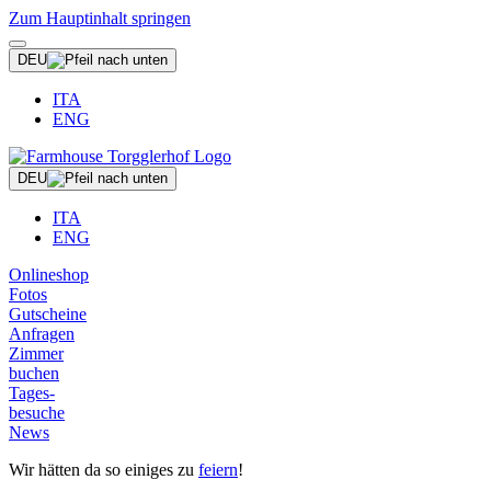
Zum Hauptinhalt springen
DEU
ITA
ENG
DEU
ITA
ENG
Onlineshop
Fotos
Gutscheine
Anfragen
Zimmer
buchen
Tages-
besuche
News
Wir hätten da so einiges zu
feiern
!