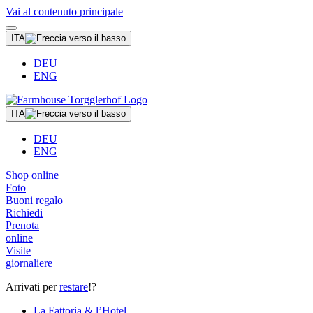
Vai al contenuto principale
ITA
DEU
ENG
ITA
DEU
ENG
Shop online
Foto
Buoni regalo
Richiedi
Prenota
online
Visite
giornaliere
Arrivati per
restare
!?
La Fattoria & l’Hotel