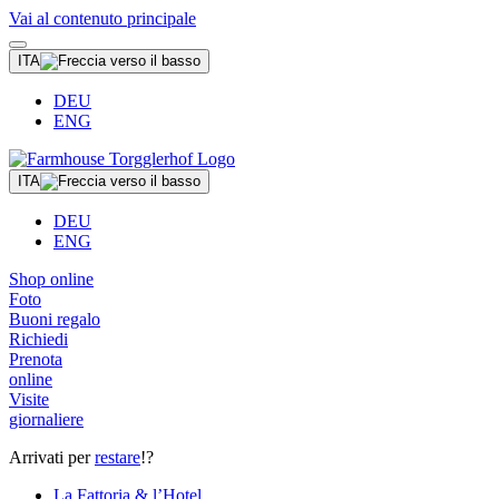
Vai al contenuto principale
ITA
DEU
ENG
ITA
DEU
ENG
Shop online
Foto
Buoni regalo
Richiedi
Prenota
online
Visite
giornaliere
Arrivati per
restare
!?
La Fattoria & l’Hotel