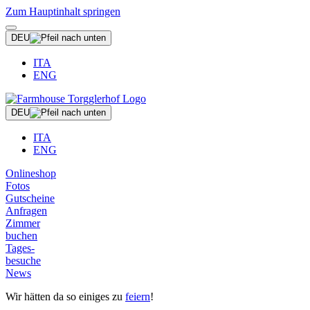
Zum Hauptinhalt springen
DEU
ITA
ENG
DEU
ITA
ENG
Onlineshop
Fotos
Gutscheine
Anfragen
Zimmer
buchen
Tages-
besuche
News
Wir hätten da so einiges zu
feiern
!