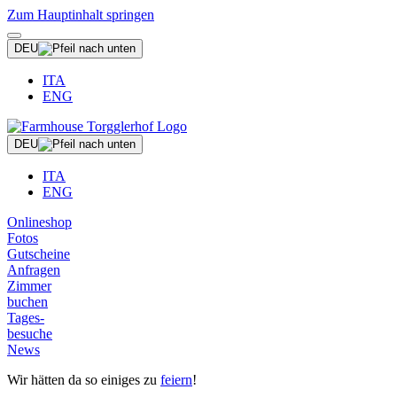
Zum Hauptinhalt springen
DEU
ITA
ENG
DEU
ITA
ENG
Onlineshop
Fotos
Gutscheine
Anfragen
Zimmer
buchen
Tages-
besuche
News
Wir hätten da so einiges zu
feiern
!