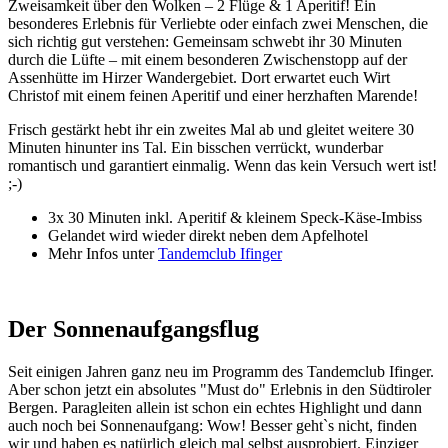
Zweisamkeit über den Wolken – 2 Flüge & 1 Aperitif! Ein
besonderes Erlebnis für Verliebte oder einfach zwei Menschen, die
sich richtig gut verstehen: Gemeinsam schwebt ihr 30 Minuten
durch die Lüfte – mit einem besonderen Zwischenstopp auf der
Assenhütte im Hirzer Wandergebiet. Dort erwartet euch Wirt
Christof mit einem feinen Aperitif und einer herzhaften Marende!
Frisch gestärkt hebt ihr ein zweites Mal ab und gleitet weitere 30
Minuten hinunter ins Tal. Ein bisschen verrückt, wunderbar
romantisch und garantiert einmalig. Wenn das kein Versuch wert ist!
;-)
3x 30 Minuten inkl. Aperitif & kleinem Speck-Käse-Imbiss
Gelandet wird wieder direkt neben dem Apfelhotel
Mehr Infos unter
Tandemclub Ifinger
Der Sonnenaufgangsflug
Seit einigen Jahren ganz neu im Programm des Tandemclub Ifinger.
Aber schon jetzt ein absolutes "Must do" Erlebnis in den Südtiroler
Bergen. Paragleiten allein ist schon ein echtes Highlight und dann
auch noch bei Sonnenaufgang: Wow! Besser geht`s nicht, finden
wir und haben es natürlich gleich mal selbst ausprobiert. Einziger